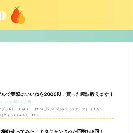
ルで実際にいいねを2000以上貰った秘訣教えます！
,
いいね 2000
,
人気
J （★AD) https://pj88.jp/ pairs（ペアーズ）（★AD)
Dine(ダイン)（★AD) ht ...
け機能使ってみた！ドタキャンされた回数は5回！