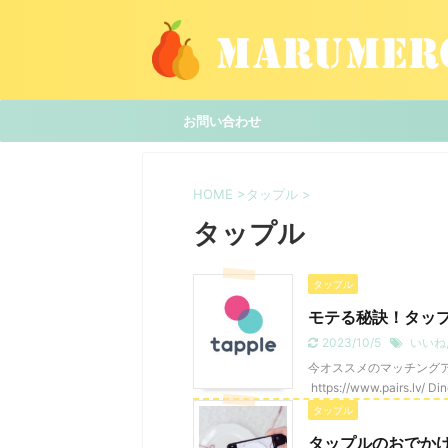
お問い合わせ
HOME
>
タップル
>
タップル
タップル
モテる秘訣！タップ
2023/10/5
いいね
今オススメのマッチングアプリ P
https://www.pairs.lv/ 
タップル
タップルのおでか